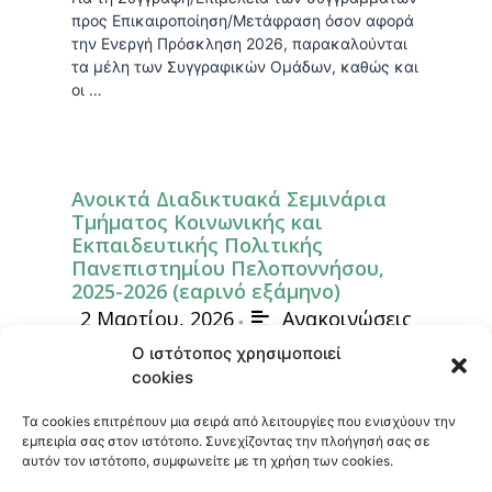
προς Επικαιροποίηση/Μετάφραση όσον αφορά
την Ενεργή Πρόσκληση 2026, παρακαλούνται
τα μέλη των Συγγραφικών Ομάδων, καθώς και
οι …
Ανοικτά Διαδικτυακά Σεμινάρια
Τμήματος Κοινωνικής και
Εκπαιδευτικής Πολιτικής
Πανεπιστημίου Πελοποννήσου,
2025-2026 (εαρινό εξάμηνο)
2 Μαρτίου, 2026
Ανακοινώσεις
•
Ο ιστότοπος χρησιμοποιεί
Ανακοινώθηκε η έναρξη των Ανοικτών
cookies
Διαδικτυακών Σεμιναρίων (τρίτος κύκλος) του
Τμήματος Κοινωνικής και Εκπαιδευτικής
Τα cookies επιτρέπουν μια σειρά από λειτουργίες που ενισχύουν την
Πολιτικής του Πανεπιστημίου Πελοποννήσου
εμπειρία σας στον ιστότοπο. Συνεχίζοντας την πλοήγησή σας σε
(ΤΚΕΠ ΠαΠελ) για το …
αυτόν τον ιστότοπο, συμφωνείτε με τη χρήση των cookies.