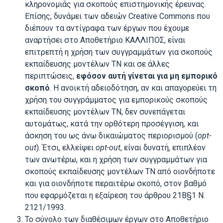
κληρονομιάς για σκοπούς επιστημονικής έρευνας.
Επίσης, δυνάμει των αδειών Creative Commons που
διέπουν τα αντίγραφα των έργων που έχουμε
αναρτήσει στο Αποθετήριο ΚΑΛΛΙΠΟΣ, είναι
επιτρεπτή η χρήση των συγγραμμάτων για σκοπούς
εκπαίδευσης μοντέλων ΤΝ και σε άλλες
περιπτώσεις,
εφόσον αυτή γίνεται για μη εμπορικό
σκοπό
. Η ανοικτή αδειοδότηση, αν και απαγορεύει τη
χρήση του συγγράμματος για εμπορικούς σκοπούς
εκπαίδευσης μοντέλων ΤΝ, δεν συνεπάγεται
αυτομάτως, κατά την ορθότερη προσέγγιση, και
άσκηση του ως άνω δικαιώματος περιορισμού (
opt-
out
). Έτσι, ελλείψει
opt-
out
, είναι δυνατή, επιπλέον
των ανωτέρω, και η χρήση των συγγραμμάτων για
σκοπούς εκπαίδευσης μοντέλων ΤΝ από οιονδήποτε
και για οιονδήποτε περαιτέρω σκοπό, στον βαθμό
που εφαρμόζεται η εξαίρεση του άρθρου 21Β§1 Ν.
2121/1993.
Το σύνολο των διαθέσιμων έργων στο Αποθετήριο