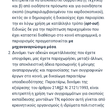
επιτρέπεται να αποκλειστεί συμβατικά (ή τεχνικά)
και β) από οιοδήποτε πρόσωπο και για οιονδήποτε
σκοπό (συμπεριλαμβανομένου του κερδοσκοπικού),
εκτός αν ο δημιουργός ή δικαιούχος έχει περιορίσει
την εν λόγω χρήση με κατάλληλο τρόπο (
opt-
out
).
Ειδικώς δε για την περίπτωση περιεχομένου που
έχει καταστεί διαθέσιμο στο κοινό επιγραμμικά, ο
περιορισμός πραγματοποιείται
με
μηχαναναγνώσιμα μέσα
.
Δυνάμει των αδειών εκμετάλλευσης που έχετε
υπογράψει, μας έχετε παραχωρήσει, μεταξύ άλλων,
την αποκλειστική άδεια προσωρινής ή μόνιμης
αναπαραγωγής και παρουσίασης των συγγραφικών
έργων στο κοινό, με δικαίωμα περαιτέρω
υποαδειοδότησης. Περαιτέρω, δυνάμει της
εξαίρεσης του άρθρου 21Α§2 Ν. 2121/1993, είναι
επιτρεπτή η χρήση των συγγραμμάτων για σκοπούς
εκπαίδευσης μοντέλων ΤΝ, εφόσον αυτή γίνεται από
ερευνητικούς οργανισμούς ή ιδρύματα πολιτιστικής