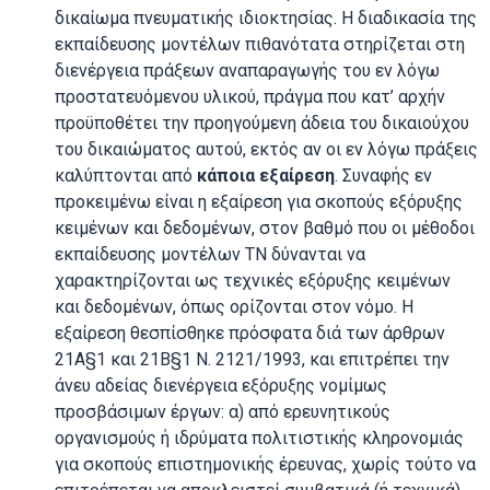
δικαίωμα πνευματικής ιδιοκτησίας. Η διαδικασία της
εκπαίδευσης μοντέλων πιθανότατα στηρίζεται στη
διενέργεια πράξεων αναπαραγωγής του εν λόγω
προστατευόμενου υλικού, πράγμα που κατ’ αρχήν
προϋποθέτει την προηγούμενη άδεια του δικαιούχου
του δικαιώματος αυτού, εκτός αν οι εν λόγω πράξεις
καλύπτονται από
κάποια εξαίρεση
. Συναφής εν
προκειμένω είναι η εξαίρεση για σκοπούς εξόρυξης
κειμένων και δεδομένων, στον βαθμό που οι μέθοδοι
εκπαίδευσης μοντέλων ΤΝ δύνανται να
χαρακτηρίζονται ως τεχνικές εξόρυξης κειμένων
και δεδομένων, όπως ορίζονται στον νόμο. Η
εξαίρεση θεσπίσθηκε πρόσφατα διά των άρθρων
21Α§1 και 21Β§1 Ν. 2121/1993, και επιτρέπει την
άνευ αδείας διενέργεια εξόρυξης νομίμως
προσβάσιμων έργων: α) από ερευνητικούς
οργανισμούς ή ιδρύματα πολιτιστικής κληρονομιάς
για σκοπούς επιστημονικής έρευνας, χωρίς τούτο να