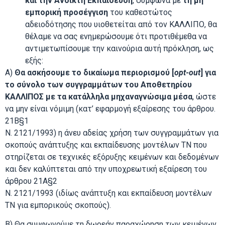
και την Ανοικτή Εκπαίδευση
, σύμφωνα με
τη μη
εμπορική προσέγγιση
του καθεστώτος
αδειοδότησης που υιοθετείται από τον ΚΑΛΛΙΠΟ, θα
θέλαμε να σας ενημερώσουμε ότι προτιθέμεθα να
αντιμετωπίσουμε την καινούρια αυτή πρόκληση, ως
εξής:
Α)
Θα ασκήσουμε το δικαίωμα περιορισμού [
opt-
out
] για
το σύνολο των συγγραμμάτων του Αποθετηρίου
ΚΑΛΛΙΠΟΣ με τα κατάλληλα μηχαναγνώσιμα μέσα
, ώστε
να μην είναι νόμιμη (κατ’ εφαρμογή εξαίρεσης του άρθρου.
21Β§1
Ν. 2121/1993) η άνευ αδείας χρήση των συγγραμμάτων για
σκοπούς ανάπτυξης και εκπαίδευσης μοντέλων ΤΝ που
στηρίζεται σε τεχνικές εξόρυξης κειμένων και δεδομένων
και δεν καλύπτεται από την υποχρεωτική εξαίρεση του
άρθρου 21Α§2
Ν. 2121/1993 (ιδίως ανάπτυξη και εκπαίδευση μοντέλων
ΤΝ για εμπορικούς σκοπούς).
Β) Θα συμφωνούμε τη δωρεάν παραχώρηση των κειμένων