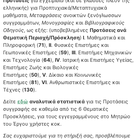
Προτάσεις
για
Εγχειρίδια
(και σε γλώσσες πλέον της
ελληνικής) για Προπτυχιακά/Μεταπτυχιακά
μαθήματα,
Μεταφράσεις
ανοικτών ξενόγλωσσων
συγγραμμάτων,
Μονογραφίες
και
Βιβλιογραφικούς
Οδηγούς
, ως εξής: (υποβεβλημένες
Προτάσεις ανά
Θεματική Περιοχή/Πρόσκληση
)
I
. Μαθηματικά και
Πληροφορική (
71
),
II
. Φυσικές Επιστήμες και
Γεωπονικές Επιστήμες (
59
),
III
. Επιστήμες Μηχανικών
και Τεχνολογία (
64
),
IV
. Ιατρική και Επιστήμες Υγείας,
Επιστήμες Ζωής και Βιολογικές
Επιστήμες (
50
),
V
. Δίκαιο και Κοινωνικές
Επιστήμες (
81
),
VI
. Ανθρωπιστικές Επιστήμες και
Τέχνες (
130
).
Δείτε
εδώ
αναλυτικά στατιστικά
για τις Προτάσεις
συγγραφής σε καθεμία από τις 6 Θεματικές
Προσκλήσεις, για τους εγγεγραμμένους στο Μητρώο
του Έργου χρήστες κοκ.
Σας ευχαριστούμε για τη στήριξή σας, προσβλέπουμε