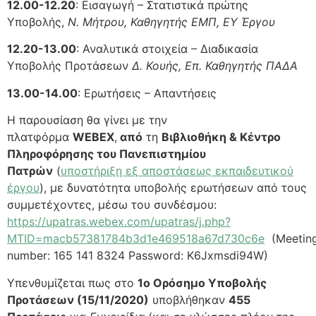
12.00-12.20
: Εισαγωγή – Στατιστικά πρώτης
Υποβολής,
Ν. Μήτρου, Καθηγητής ΕΜΠ, ΕΥ Έργου
12.20-13.00
: Αναλυτικά στοιχεία – Διαδικασία
Υποβολής Προτάσεων
Δ. Κουής, Επ. Καθηγητής ΠΑΔΑ
13.00-14.00
: Ερωτήσεις – Απαντήσεις
Η παρουσίαση θα γίνει με την
πλατφόρμα
WEBEX
,
από
τη
Βιβλιοθήκη & Κέντρο
Πληροφόρησης του Πανεπιστημίου
Πατρών
(
υποστήριξη εξ αποστάσεως εκπαιδευτικού
έργου
), με δυνατότητα υποβολής ερωτήσεων από τους
συμμετέχοντες, μέσω του συνδέσμου:
https://upatras.webex.com/upatras/j.php?
MTID=macb57381784b3d1e469518a67d730c6e
(Meetin
number: 165 141 8324 Password: K6Jxmsdi94W)
Υπενθυμίζεται πως στο
1ο Ορόσημο Υποβολής
Προτάσεων (15/11/2020)
υποβλήθηκαν
455