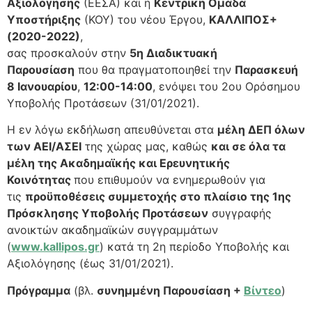
Αξιολόγησης
(ΕΕΣΑ) και η
Κεντρική Ομάδα
Υποστήριξης
(ΚΟΥ) του νέου Έργου,
ΚΑΛΛΙΠΟΣ+
(2020-2022)
,
σας προσκαλούν στην
5η Διαδικτυακή
Παρουσίαση
που θα πραγματοποιηθεί την
Παρασκευή
8 Ιανουαρίου
,
12:00-14:00
, ενόψει του 2ου Ορόσημου
Υποβολής Προτάσεων (31/01/2021).
Η εν λόγω εκδήλωση απευθύνεται στα
μέλη ΔΕΠ όλων
των ΑΕΙ/ΑΣΕΙ
της χώρας μας, καθώς
και σε όλα τα
μέλη της Ακαδημαϊκής και Ερευνητικής
Κοινότητας
που επιθυμούν να ενημερωθούν για
τις
προϋποθέσεις συμμετοχής στο πλαίσιο της 1ης
Πρόσκλησης Υποβολής Προτάσεων
συγγραφής
ανοικτών ακαδημαϊκών συγγραμμάτων
(
www.kallipos.gr
) κατά τη 2η περίοδο Υποβολής και
Αξιολόγησης (έως 31/01/2021).
Πρόγραμμα
(βλ.
συνημμένη Παρουσίαση +
Βίντεο
)