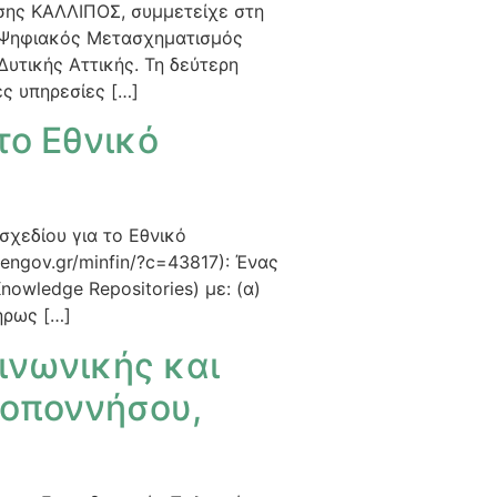
σης ΚΑΛΛΙΠΟΣ, συμμετείχε στη
 – Ψηφιακός Μετασχηματισμός
υτικής Αττικής. Τη δεύτερη
ς υπηρεσίες […]
το Εθνικό
χεδίου για το Εθνικό
ngov.gr/minfin/?c=43817): Ένας
owledge Repositories) με: (α)
ήρως […]
ινωνικής και
λοποννήσου,