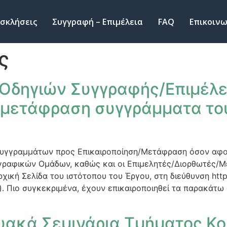
σκλήσεις
Συγγραφή – Επιμέλεια
FAQ
Επικοινω
ς
Οδηγιών Συγγραφής/Επιμέλει
/μετάφραση συγγράμματα το
 συγγραμμάτων προς Επικαιροποίηση/Μετάφραση όσον αφ
γραφικών Ομάδων, καθώς και οι Επιμελητές/Διορθωτές/Μ
χική Σελίδα του ιστότοπου του Έργου, στη διεύθυνση https:
). Πιο συγκεκριμένα, έχουν επικαιροποιηθεί τα παρακάτω
υακά Σεμινάρια Τμήματος Κο