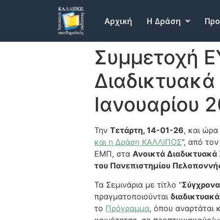
Αρχική
Η Δράση
Προ
Συμμετοχή Ε
Διαδικτυακά
Ιανουαρίου 
Την
Τετάρτη, 14-01-26
, και ώρ
και η Δράση ΚΑΛΛΙΠΟΣ
”, από το
ΕΜΠ, στα
Ανοικτά Διαδικτυακά 
του Πανεπιστημίου Πελοποννή
Τα Σεμινάρια με τίτλο “
Σύγχρονα
πραγματοποιούνται
διαδικτυακά
το
Πρόγραμμα
, όπου αναρτάται 
κοινότητας, σε προπτυχιακούς/μ