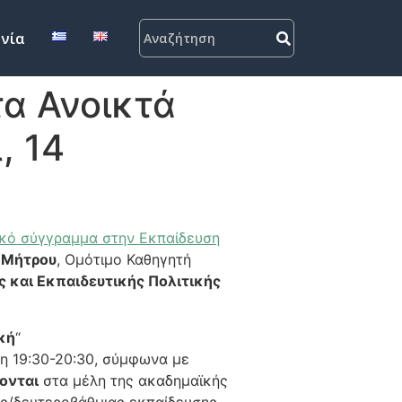
νία
α Ανοικτά
, 14
ακό σύγγραμμα στην Εκπαίδευση
 Μήτρου
, Ομότιμο Καθηγητή
 και Εκπαιδευτικής Πολιτικής
κή
“
τη 19:30-20:30, σύμφωνα με
ονται
στα μέλη της ακαδημαϊκής
ας/δευτεροβάθμιας εκπαίδευσης,