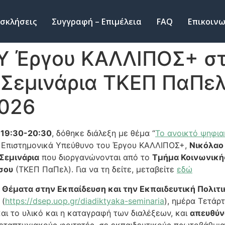
σκλήσεις
Συγγραφή – Επιμέλεια
FAQ
Επικοινω
Υ Έργου ΚΑΛΛΙΠΟΣ+ στ
 Σεμινάρια ΤΚΕΠ ΠαΠελ
2026
α
19:30-20:30
, δόθηκε διάλεξη με θέμα “
Το ανοικτό ψηφι
ν Επιστημονικά Υπεύθυνο του Έργου ΚΑΛΛΙΠΟΣ+,
Νικόλαο
Σεμινάρια
που διοργανώνονται από το
Τμήμα Κοινωνικής
σου
(ΤΚΕΠ ΠαΠελ). Για να τη δείτε, μεταβείτε
εδώ
 Θέματα στην Εκπαίδευση και την Εκπαιδευτική Πολιτι
(
https://dsep.uop.gr/diadiktyaka-seminaria
), ημέρα Τετάρ
και το υλικό και η καταγραφή των διαλέξεων, και
απευθύν
εταπτυχιακούς φοιτητές, σε εκπαιδευτικούς πρωτοβάθμι